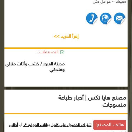
معيشة - حوامل دش
إقرأ المزيد >>
التصنيفات :
مدينة العبور / خشب وأثاث منزلي
وفندقي
مصنع هايا تكس | أحبار طباعة
منسوجات
هاتف المصنع:
إشترك للحصول على كامل بيانات الموقع ↗
أو
أطلب