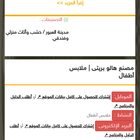
إقرأ المزيد >>
التصنيفات :
مدينة العبور / خشب وأثاث منزلي
وفندقي
مصنع هالو بريتى | ملابس
أطفال
الموبايل:
إشترك للحصول على كامل بيانات الموقع ↗
أو
أطلب الدليل
والبرنامج ↗
النشاط :
ملابس أطفال
البريد الإلكترونى:
أو
إشترك للحصول على كامل بيانات الموقع ↗
أطلب
الدليل والبرنامج ↗