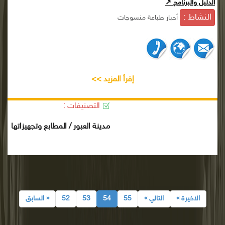
الدليل والبرنامج ↗
النشاط :
أحبار طباعة منسوجات
إقرأ المزيد >>
التصنيفات :
مدينة العبور / المطابع وتجهيزاتها
الاخيرة »
التالي »
55
54
53
52
« السابق