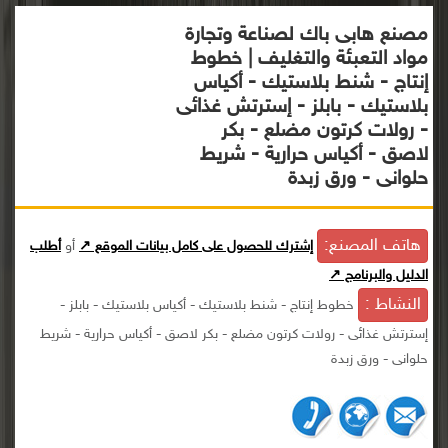
مصنع هابى باك لصناعة وتجارة
مواد التعبئة والتغليف | خطوط
إنتاج - شنط بلاستيك - أكياس
بلاستيك - بابلز - إسترتش غذائى
- رولات كرتون مضلع - بكر
لاصق - أكياس حرارية - شريط
حلوانى - ورق زبدة
هاتف المصنع:
إشترك للحصول على كامل بيانات الموقع ↗
أو
أطلب
الدليل والبرنامج ↗
النشاط :
خطوط إنتاج - شنط بلاستيك - أكياس بلاستيك - بابلز -
إسترتش غذائى - رولات كرتون مضلع - بكر لاصق - أكياس حرارية - شريط
حلوانى - ورق زبدة