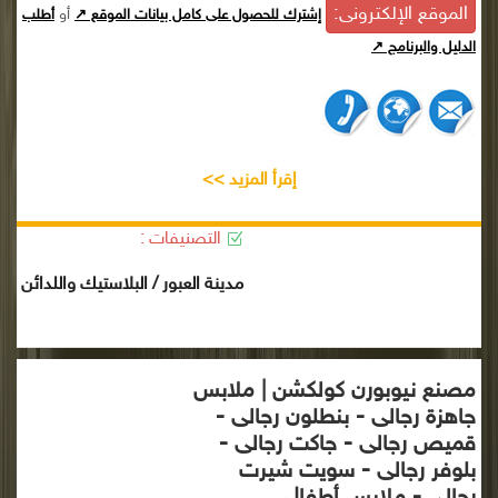
الموقع الإلكترونى:
أو
إشترك للحصول على كامل بيانات الموقع ↗
أطلب
الدليل والبرنامج ↗
إقرأ المزيد >>
التصنيفات :
مدينة العبور / البلاستيك واللدائن
مصنع نيوبورن كولكشن | ملابس
جاهزة رجالى - بنطلون رجالى -
قميص رجالى - جاكت رجالى -
بلوفر رجالى - سويت شيرت