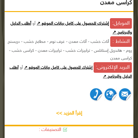
كراسى معدن
الموبايل:
إشترك للحصول على كامل بيانات الموقع ↗
أو
أطلب الدليل
والبرنامج ↗
النشاط :
أثاث خشب - أثاث معدن - غرف نوم - مطابخ خشب - دريسنج
روم - هاندريل إستانلس - ترابيزات خشب - ترابيزات معدن - كراسى خشب -
كراسى معدن
البريد الإلكترونى:
أو
إشترك للحصول على كامل بيانات الموقع ↗
أطلب
الدليل والبرنامج ↗
إقرأ المزيد >>
التصنيفات :