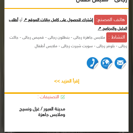
رجالى - ملابس أطفال
هاتف المصنع:
إشترك للحصول على كامل بيانات الموقع ↗
أو
أطلب
الدليل والبرنامج ↗
النشاط :
ملابس جاهزة رجالى - بنطلون رجالى - قميص رجالى - جاكت
رجالى - بلوفر رجالى - سويت شيرت رجالى - ملابس أطفال
إقرأ المزيد >>
التصنيفات :
مدينة العبور / غزل ونسيج
وملابس جاهزة