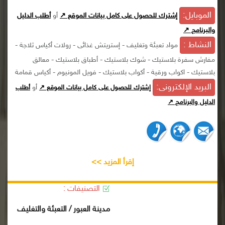
الموبايل:
إشترك للحصول على كامل بيانات الموقع ↗
أو
أطلب الدليل
والبرنامج ↗
النشاط :
مواد تعبئة وتغليف - إستريتش غذائى - رولات أكياس ثلاجة -
مفارش سفرة بلاستيك - شوك بلاستيك - أطباق بلاستيك - معالق
بلاستيك - اكواب ورقية - أكواب بلاستيك - فويل المونيوم - أكياس قمامة
البريد الإلكترونى:
أو
إشترك للحصول على كامل بيانات الموقع ↗
أطلب
الدليل والبرنامج ↗
إقرأ المزيد >>
التصنيفات :
مدينة العبور / التعبئة والتغليف