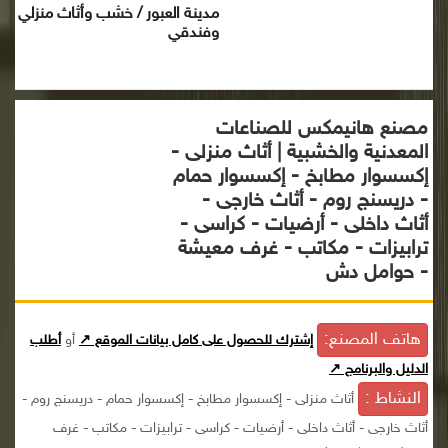
مدينة العبور / خشب وأثاث منزلي
وفندقي
مصنع هانيمكس للصناعات
المعدنية والخشبية | أثاث منزلى -
إكسسوار مطابخ - إكسسوار حمام
- دريسنج روم - أثاث خارجى -
أثاث داخلى - أرضيات - كراسى -
ترابيزات - مكاتب - غرف معيشة
- حوامل دش
هاتف المصنع:
إشترك للحصول على كامل بيانات الموقع ↗
أو
أطلب
الدليل والبرنامج ↗
النشاط :
أثاث منزلى - إكسسوار مطابخ - إكسسوار حمام - دريسنج روم -
أثاث خارجى - أثاث داخلى - أرضيات - كراسى - ترابيزات - مكاتب - غرف