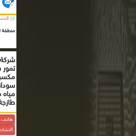
التصن
منطقة ال
شركة ز
تمور 
مكسرا
سودان
مياه 
طازجة
هاتف ا
النشاط