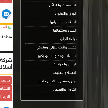
البلاستيك واللدائن
الورق والكرتون
المطابع وتجهيزاتها
التصن
الجلود ومنتجاتها
منطقة ال
دباغة الجلود
خشب وأثاث منزلي وفندقي
إنشاءات ومقاولات وديكور
شركة 
الرخام والجرانيت
أسلا
التعبئة والتغليف
هاتف ا
غزل ونسيج وملابس جاهزة
النشاط
البترول والتعدين
البريد 