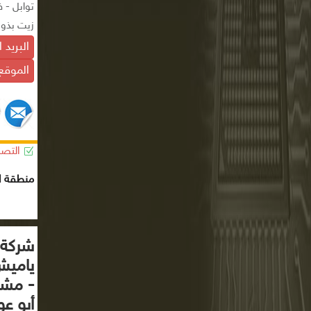
توابل - 
زيت بذور
البريد 
الموقع 
التصن
منطقة ال
شركة 
ياميش
- مشر
أبو ع