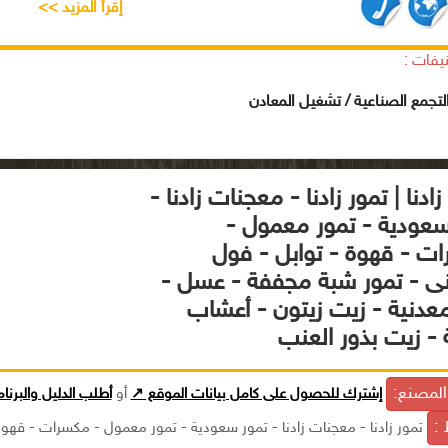
إقرأ المزيد >>
يفات :
تجمع الصناعية / تشغيل المعادن
ادنا | تمور زادنا - معجنات زادنا -
سعودية - تمور معمول -
ت - قهوة - توابل - فول
ى - تمور شبة مجففة - عسل -
معدنية - زيت زيتون - أعشاب
 - زيت بذور العنب
لمصنع:
إشترك للحصول على كامل بيانات الموقع ↗
أو
أطلب الدليل والبرنا
 :
تمور زادنا - معجنات زادنا - تمور سعودية - تمور معمول - مكسرات - قهوة