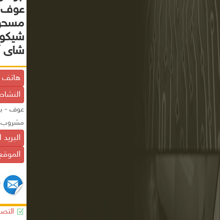
عوف -
مسحوق
شيكول
شاى أ
هاتف ا
النشاط
عوف - بس
مشروب شي
البريد 
الموقع 
التصن