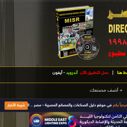
ط هنا
|
حمل التطبيق الآن
أندرويد
-
أيفون
+ أضف مصنعك
 موقع دليل الصناعات والمصانع المصرية - مصر .. الدليل الصناعى الأول فى مصر تأسس 1998 ويتم تحديث بياناته يومياَ إضغط هنا للإشتراك والحصول على جميع الم
شريط الأخبار