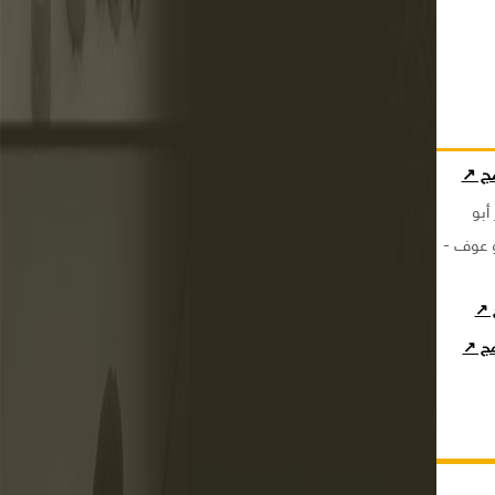
مج ↗
أبو
و عوف -
ج ↗
امج ↗