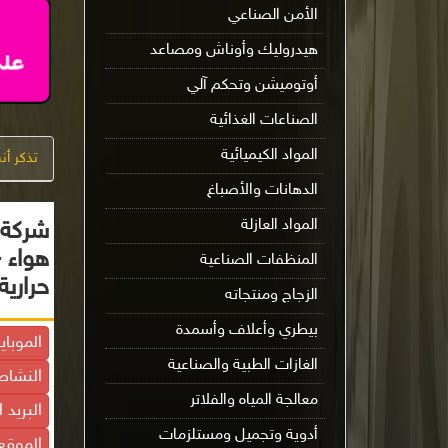
الأمن الصناعي
هيدروليك وأوناش ومصاعد
أوتوميشن وتحكم آلي
الصناعات الغذائية
المواد الكيميائية
تذكر أ
الدهانات والأصباغ
المواد العازلة
شركة 
هواء -
المنظفات الصناعية
حراري
الزجاج ومنتجاته
بيطري وأعلاف وأسمدة
الموباي
الغازات الطبية والصناعية
النشاط
معالجة المياه والفلاتر
البريد 
أدوية وتجميل ومستلزمات
الموقع 