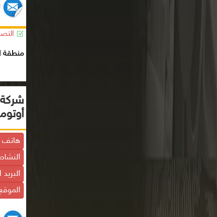
التصن
منطقة ال
شركة ر
أوتوم
هاتف ا
النشاط
البريد 
الموقع 