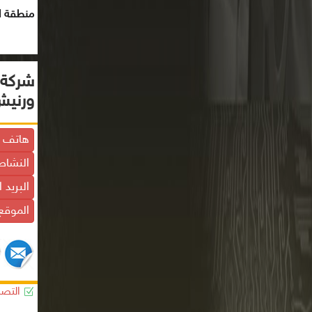
منطقة ال
شركة 
ورنيش
هاتف ا
النشاط
البريد 
الموقع 
التصن