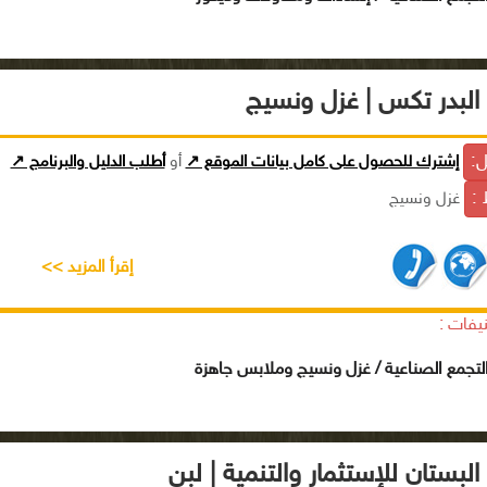
البدر تكس | غزل ونسيج
ل:
إشترك للحصول على كامل بيانات الموقع ↗
أو
أطلب الدليل والبرنامج ↗
 :
غزل ونسيج
إقرأ المزيد >>
يفات :
تجمع الصناعية / غزل ونسيج وملابس جاهزة
لبستان للإستثمار والتنمية | لبن