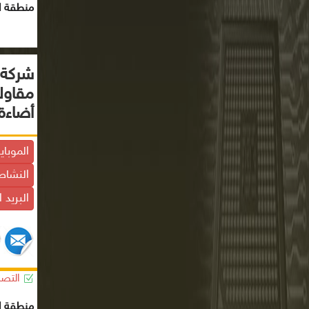
منطقة ال
شركة إ
مقاول
أضاءة
الموباي
النشاط
البريد 
التصن
منطقة ال