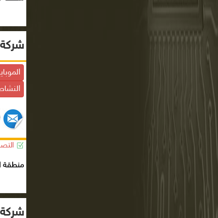
شركة 
الموباي
النشاط
التصن
منطقة ال
شركة ا