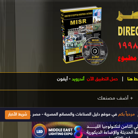
ط هنا
|
حمل التطبيق الآن
أندرويد
-
أيفون
+ أضف مصنعك
موقع دليل الصناعات والمصانع المصرية - مصر .. الدليل الصناعى الأول فى مصر تأسس 1998 ويتم تحديث بياناته يومياَ إضغط هنا للإشتراك والحصول على جميع المع
شريط الأخبار