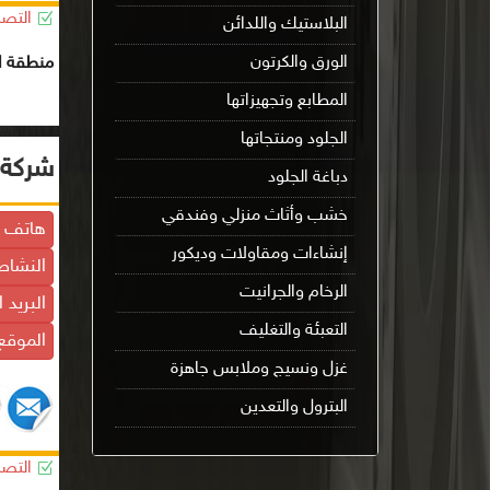
التصن
البلاستيك واللدائن
الورق والكرتون
منطقة ال
المطابع وتجهيزاتها
الجلود ومنتجاتها
شركة 
دباغة الجلود
خشب وأثاث منزلي وفندقي
هاتف ا
إنشاءات ومقاولات وديكور
النشاط
الرخام والجرانيت
البريد 
التعبئة والتغليف
الموقع 
غزل ونسيج وملابس جاهزة
البترول والتعدين
التصن