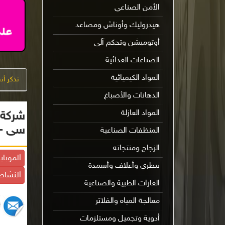
الأمن الصناعي
هيدروليك وأوناش ومصاعد
أوتوميشن وتحكم آلي
الصناعات الغذائية
المواد الكيميائية
تذكر أ
الدهانات والأصباغ
المواد العازلة
شركة 
سى - 
المنظفات الصناعية
الزجاج ومنتجاته
الموباي
بيطري وأعلاف وأسمدة
النشاط
الغازات الطبية والصناعية
معالجة المياه والفلاتر
أدوية وتجميل ومستلزمات