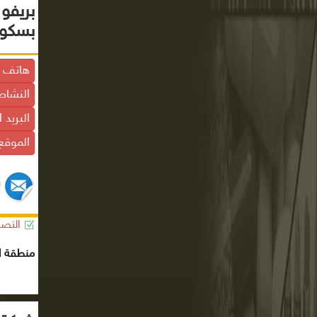
بريفو 
بسكوي
هاتف ا
النشاط
البريد 
الموقع 
التصن
منطقة ال