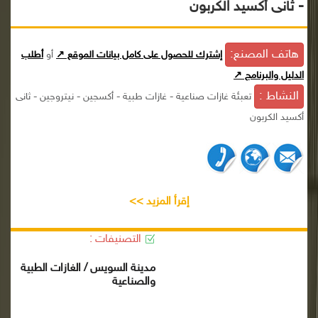
- ثانى أكسيد الكربون
هاتف المصنع:
إشترك للحصول على كامل بيانات الموقع ↗
أو
أطلب
الدليل والبرنامج ↗
النشاط :
تعبئة غازات صناعية - غازات طبية - أكسجين - نيتروجين - ثانى
أكسيد الكربون
إقرأ المزيد >>
التصنيفات :
مدينة السويس / الغازات الطبية
والصناعية