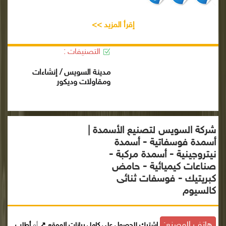
إقرأ المزيد >>
التصنيفات :
مدينة السويس / إنشاءات
ومقاولات وديكور
شركة السويس لتصنيع الأسمدة |
أسمدة فوسفاتية - أسمدة
نيتروجينية - أسمدة مركبة -
صناعات كيميائية - حامض
كبريتيك - فوسفات ثنائى
كالسيوم
هاتف المصنع:
إشترك للحصول على كامل بيانات الموقع ↗
أو
أطلب