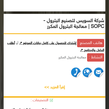
شركة السويس لتصنيع البترول -
SOPC | معالجة البترول المكرر
هاتف المصنع:
إشترك للحصول على كامل بيانات الموقع ↗
أو
أطلب
الدليل والبرنامج ↗
النشاط :
معالجة البترول المكرر
إقرأ المزيد >>
التصنيفات :