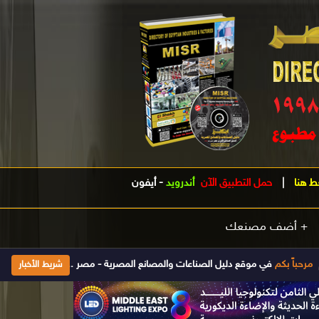
ط هنا
|
حمل التطبيق الآن
أندرويد
-
أيفون
+ أضف مصنعك
 موقع دليل الصناعات والمصانع المصرية - مصر .. الدليل الصناعى الأول فى مصر تأسس 1998 ويتم تحديث بياناته يومياَ إضغط هنا للإشتراك والحصول على جميع الم
شريط الأخبار