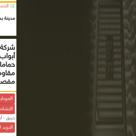
التصن
مدينة بد
شركة 
أبواب
حماما
مقاوم
مفصل
الموباي
النشاط
حريق - 
البريد 