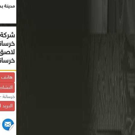
مدينة بد
شركة أ
خرسان
لاصق 
خرسان
هاتف ا
النشاط
خرسانة -
البريد 