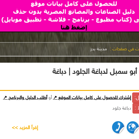
نت في صفحات :
مدينة بدر
بو سمبل لدباغة الجلود | دباغة
ل:
إشترك للحصول على كامل بيانات الموقع ↗
أو
أطلب الدليل والبرنامج ↗
 :
دباغة جلود
إقرأ المزيد >>