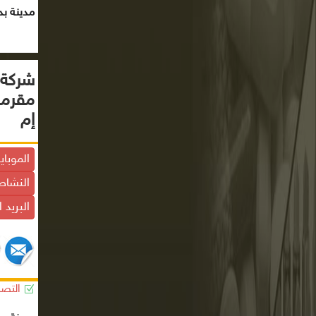
مدينة بد
شركة أ
مقرمش
إم
الموباي
النشاط
البريد 
التصن