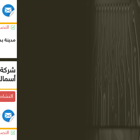
التصن
مدينة بد
شركة 
أسماك
النشاط
التصن