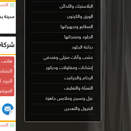
التصن
البلاستيك واللدائن
الورق والكرتون
مدينة بدر
المطابع وتجهيزاتها
الجلود ومنتجاتها
شركة 
دباغة الجلود
خشب وأثاث منزلي وفندقي
هاتف ا
إنشاءات ومقاولات وديكور
النشاط
الرخام والجرانيت
البريد 
التعبئة والتغليف
الموقع 
غزل ونسيج وملابس جاهزة
البترول والتعدين
التصن