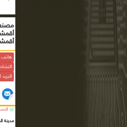
مصنع 
أقمشة
أقمشة
هاتف ا
النشاط
البريد 
التصن
مدينة ال