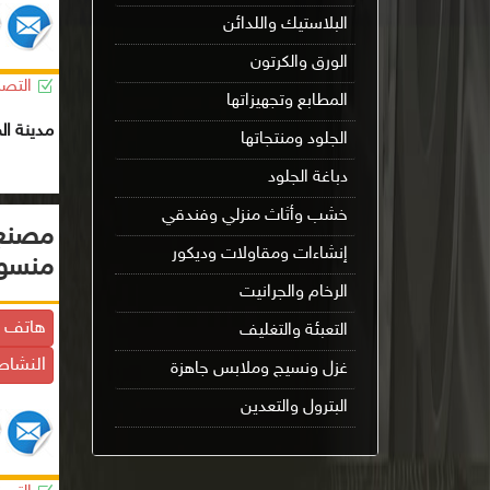
البلاستيك واللدائن
الورق والكرتون
التصن
المطابع وتجهيزاتها
مدينة ال
الجلود ومنتجاتها
دباغة الجلود
خشب وأثاث منزلي وفندقي
مصنع 
إنشاءات ومقاولات وديكور
منسو
الرخام والجرانيت
هاتف ا
التعبئة والتغليف
النشاط
غزل ونسيج وملابس جاهزة
البترول والتعدين