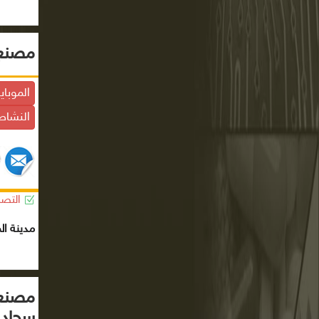
مصنع 
الموباي
النشاط
التصن
مدينة ال
مصنع 
سجاد 