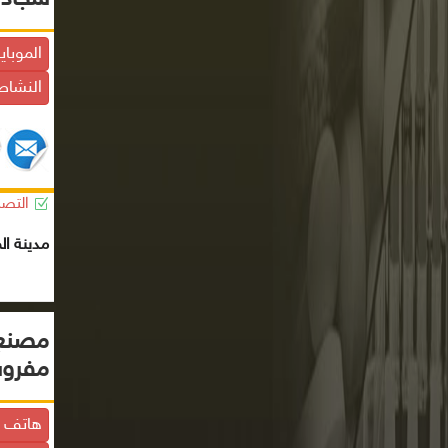
الموباي
النشاط
التصن
مدينة ال
مصنع 
مفروش
هاتف ا