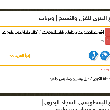
البدرى للغزل والنسيج | وبريات
ل:
إشترك للحصول على كامل بيانات الموقع ↗
أو
أطلب الدليل والبرنامج ↗
 :
وبريات
إقرأ المزيد >>
يفات :
محلة الكبرى / غزل ونسيج وملابس جاهزة
البسطويسى للسجاد اليدوى |
يدوى - سجاد حرير طبيعى