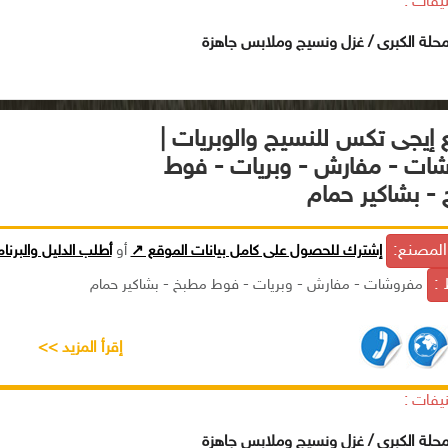
يفات :
محلة الكبرى / غزل ونسيج وملابس جاهزة
إيجى تكس للنسيج والوبريات |
ات - مفارش - وبريات - فوط
- بشاكير حمام
لمصنع:
إشترك للحصول على كامل بيانات الموقع ↗
أو
أطلب الدليل والبرنا
 :
مفروشات - مفارش - وبريات - فوط مطبخ - بشاكير حمام
إقرأ المزيد >>
يفات :
محلة الكبرى / غزل ونسيج وملابس جاهزة