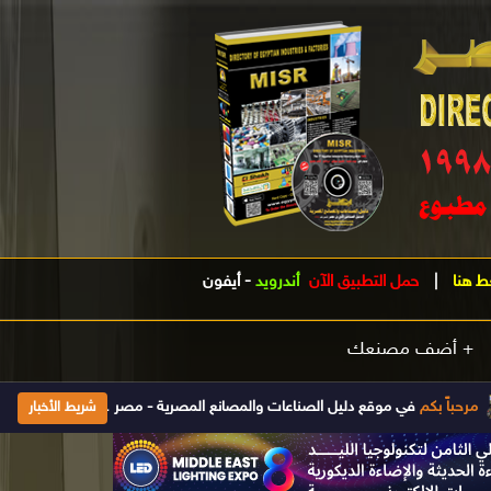
ط هنا
|
حمل التطبيق الآن
أندرويد
-
أيفون
+ أضف مصنعك
م
في موقع دليل الصناعات والمصانع المصرية - مصر .. الدليل الصناعى الأول فى مصر تأسس 1998 ويتم تحديث بياناته يومياَ إضغط هنا للإشتراك والحصول على جمي
شريط الأخبار