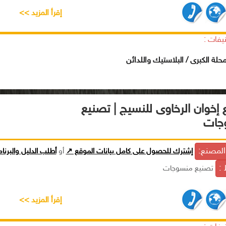
إقرأ المزيد >>
يفات :
محلة الكبرى / البلاستيك واللدائن
إخوان الرخاوى للنسيج | تصنيع
جات
لمصنع:
إشترك للحصول على كامل بيانات الموقع ↗
أو
أطلب الدليل والبرنا
 :
تصنيع منسوجات
إقرأ المزيد >>