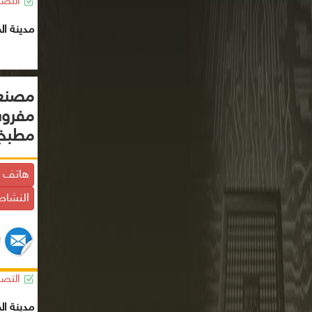
التصن
مدينة ال
مصنع 
مفروش
مطبخ 
هاتف ا
النشاط
التصن
مدينة ال