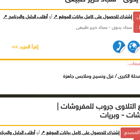
ل:
إشترك للحصول على كامل بيانات الموقع ↗
أو
أطلب الدليل والبرنامج ↗
 :
سجاد يدوى - سجاد حرير طبيعى
إقرأ المزيد >>
يفات :
محلة الكبرى / غزل ونسيج وملابس جاهزة
التلاوى جروب للمفروشات |
ات - وبريات
لمصنع:
إشترك للحصول على كامل بيانات الموقع ↗
أو
أطلب الدليل والبرنا