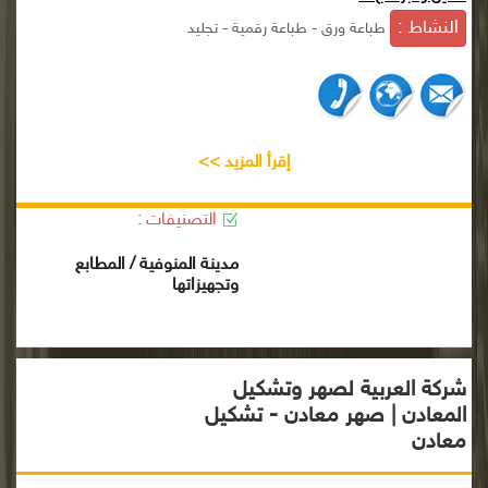
النشاط :
طباعة ورق - طباعة رقمية - تجليد
إقرأ المزيد >>
التصنيفات :
مدينة المنوفية / المطابع
وتجهيزاتها
شركة العربية لصهر وتشكيل
المعادن | صهر معادن - تشكيل
معادن