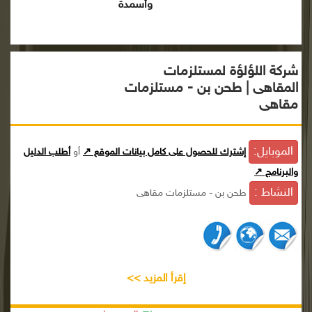
وأسمدة
شركة اللؤلؤة لمستلزمات
المقاهى | طحن بن - مستلزمات
مقاهى
الموبايل:
إشترك للحصول على كامل بيانات الموقع ↗
أو
أطلب الدليل
والبرنامج ↗
النشاط :
طحن بن - مستلزمات مقاهى
إقرأ المزيد >>