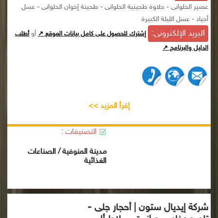
عصير الحلوانى - حلاوة طحينية الحلوانى - طحينة إخوان الحلوانى - عسل
أجياد - عسل الليلة الكبيرة
البريد الإلكترونى:
أو
إشترك للحصول على كامل بيانات الموقع ↗
أطلب
الدليل والبرنامج ↗
إقرأ المزيد >>
التصنيفات :
مدينة المنوفية / الصناعات
الغذائية
شركة إيديال ستون | أحجار جلى -