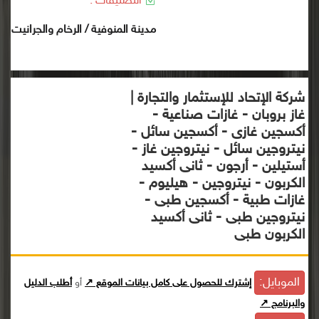
التصنيفات :
مدينة المنوفية / الرخام والجرانيت
شركة الإتحاد للإستثمار والتجارة |
غاز بروبان - غازات صناعية -
أكسجين غازى - أكسجين سائل -
نيتروجين سائل - نيتروجين غاز -
أستيلين - أرجون - ثانى أكسيد
الكربون - نيتروجين - هيليوم -
غازات طبية - أكسجين طبى -
نيتروجين طبى - ثانى أكسيد
الكربون طبى
الموبايل:
إشترك للحصول على كامل بيانات الموقع ↗
أو
أطلب الدليل
والبرنامج ↗