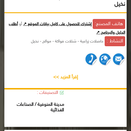
نخيل
هاتف المصنع:
إشترك للحصول على كامل بيانات الموقع ↗
أو
أطلب
الدليل والبرنامج ↗
النشاط :
حاصلات زراعية - شتلات فواكة - موالح - نخيل
إقرأ المزيد >>
التصنيفات :
مدينة المنوفية / الصناعات
الغذائية