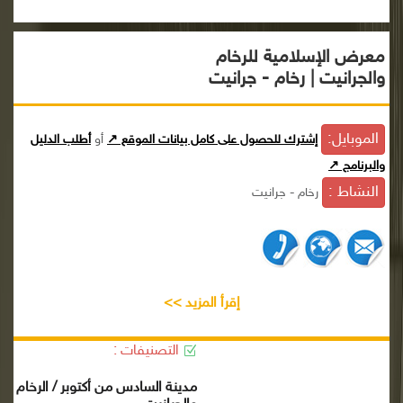
معرض الإسلامية للرخام
والجرانيت | رخام - جرانيت
الموبايل:
إشترك للحصول على كامل بيانات الموقع ↗
أو
أطلب الدليل
والبرنامج ↗
النشاط :
رخام - جرانيت
إقرأ المزيد >>
التصنيفات :
مدينة السادس من أكتوبر / الرخام