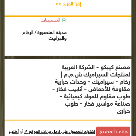
إقرأ المزيد >>
التصنيفات :
مدينة المنصورة / الرخام
والجرانيت
مصنع كيبكو - الشركة العربية
لمنتجات السيراميك ش.م.م |
رخام - سيراميك - وحدات حرارية
مقاومة للأحماض - أنابيب فخار -
طوب مقاوم للمواد كيميائية -
صناعة مواسير فخار - طوب
حرارى
هاتف المصنع:
إشترك للحصول على كامل بيانات الموقع ↗
أو
أطلب