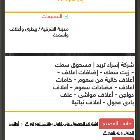
إقرأ المزيد >>
التصنيفات :
مدينة الشرقية / بيطري وأعلاف
وأسمدة
شركة إسراء تريد | مسحوق سمك
- زيت سمك - إضافات أعلاف -
أعلاف خالية من سموم - خامات
أعلاف - مضادات سموم - أعلاف
دواجن - أعلاف مواشى - علف
بادى عجول - أعلاف نباتية
هاتف المصنع:
إشترك للحصول على كامل بيانات الموقع ↗
أو
أطلب
الدليل والبرنامج ↗