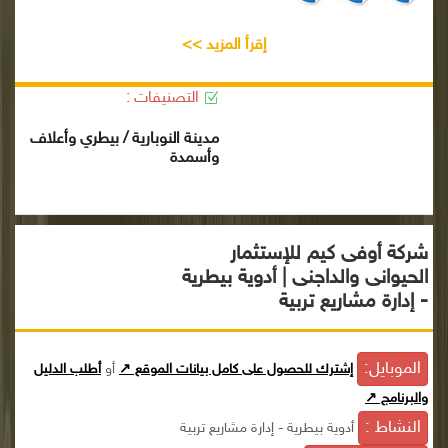
إقرأ المزيد >>
التصنيفات :
مدينة النوبارية / بيطري وأعلاف
وأسمدة
شركة أوفى كيم للإستثمار
الحيوانى والداجنى | أدوية بيطرية
- إدارة مشاريع تربية
الموبايل:
إشترك للحصول على كامل بيانات الموقع ↗
أو
أطلب الدليل
والبرنامج ↗
النشاط :
أدوية بيطرية - إدارة مشاريع تربية