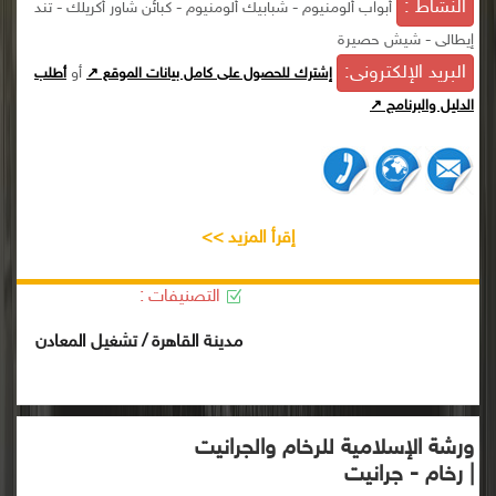
النشاط :
أبواب ألومنيوم - شبابيك ألومنيوم - كبائن شاور أكريلك - تند
إيطالى - شيش حصيرة
البريد الإلكترونى:
أو
إشترك للحصول على كامل بيانات الموقع ↗
أطلب
الدليل والبرنامج ↗
إقرأ المزيد >>
التصنيفات :
مدينة القاهرة / تشغيل المعادن
ورشة الإسلامية للرخام والجرانيت
| رخام - جرانيت