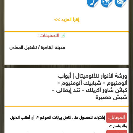
إقرأ المزيد >>
التصنيفات :
مدينة القاهرة / تشغيل المعادن
ورشة الأنوار للألوميتال | أبواب
ألومنيوم - شبابيك ألومنيوم -
كبائن شاور أكريلك - تند إيطالى -
شيش حصيرة
الموبايل:
إشترك للحصول على كامل بيانات الموقع ↗
أو
أطلب الدليل
والبرنامج ↗