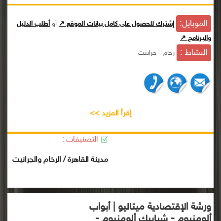
الموبايل:
إشترك للحصول على كامل بيانات الموقع ↗
أو
أطلب الدليل
والبرنامج ↗
النشاط :
رخام - جرانيت
إقرأ المزيد >>
التصنيفات :
مدينة القاهرة / الرخام والجرانيت
ورشة الإقتصادية ميتاليو | أبواب
ألومنيوم - شبابيك ألومنيوم -