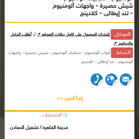
شيش حصيرة - واجهات ألومنيوم
- تند إيطالى - كلادينج
الموبايل:
إشترك للحصول على كامل بيانات الموقع ↗
أو
أطلب الدليل
والبرنامج ↗
النشاط :
أبواب ألومنيوم - شبابيك ألومنيوم - شيش حصيرة - واجهات
ألومنيوم - تند إيطالى - كلادينج
إقرأ المزيد >>
التصنيفات :
مدينة القاهرة / تشغيل المعادن