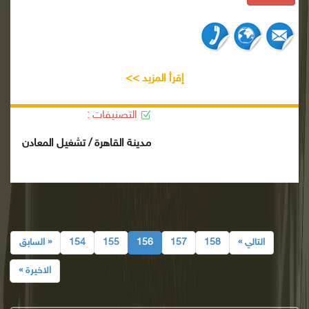
إقرأ المزيد >>
التصنيفات :
مدينة القاهرة / تشغيل المعادن
التالي »
158
157
156
155
154
« السابق
الاخيرة »