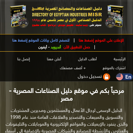
للإعلان علي الموقع إضغط هنا
|
لتصفح كامل بيانات الموقع إضغط هنا
|
حمل التطبيق الآن
أندرويد
-
أيفون
الرئيسية
أطلب الدليل
أعلن معنا
إتصل بنا
اشترك بالموقع
+ أضف مصنعك
تسجيل دخول
مرحباً بكم في موقع دليل الصناعات المصرية -
مصر
الدليل الرسمى لرجال الأعمال والمستثمرين ومديرين المشتريات
والتسويق والمبيعات والتصدير والعلاقات العامة منذ عام 1998
والذى ينفرد بالإيميلات والمواقع الإلكترونية والموبايلات والتليفونات
والعناوين والأنشطة للمصانع والشركات المصرية بالإضافة إلى أسماء