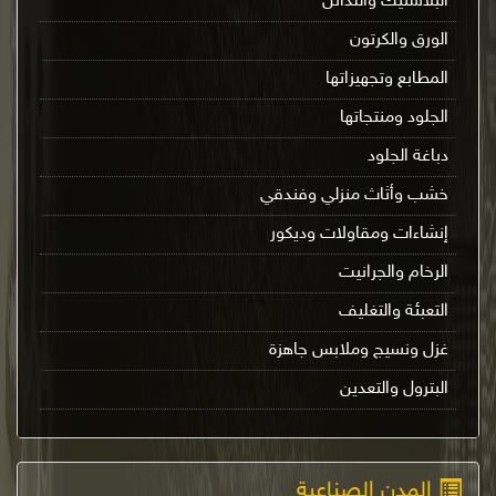
البلاستيك واللدائن
الورق والكرتون
المطابع وتجهيزاتها
الجلود ومنتجاتها
دباغة الجلود
خشب وأثاث منزلي وفندقي
إنشاءات ومقاولات وديكور
الرخام والجرانيت
التعبئة والتغليف
غزل ونسيج وملابس جاهزة
البترول والتعدين
المدن الصناعية