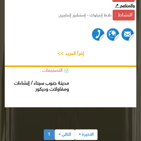
والبرنامج ↗
النشاط :
بلاط إنترلوك - إستبليزر إنجليزى
إقرأ المزيد >>
التصنيفات :
مدينة جنوب سيناء / إنشاءات
ومقاولات وديكور
الاخيرة »
التالي »
1