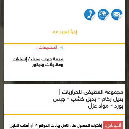
إقرأ المزيد >>
التصنيفات :
مدينة جنوب سيناء / إنشاءات
ومقاولات وديكور
مجموعة العطيفى للحراريات |
بديل رخام - بديل خشب - جبس
بورد - مواد عزل
الموبايل:
إشترك للحصول على كامل بيانات الموقع ↗
أو
أطلب الدليل