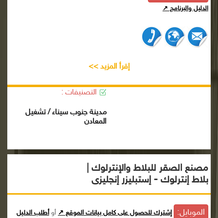
الدليل والبرنامج ↗
إقرأ المزيد >>
التصنيفات :
مدينة جنوب سيناء / تشغيل
المعادن
مصنع الصقر للبلاط والإنترلوك |
بلاط إنترلوك - إستبليزر إنجليزى
الموبايل:
إشترك للحصول على كامل بيانات الموقع ↗
أو
أطلب الدليل