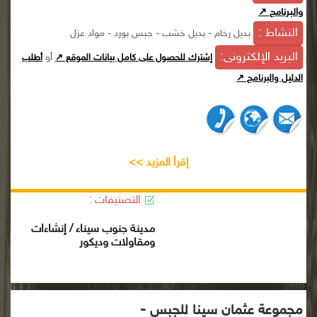
والبرنامج ↗
النشاط :
بديل رخام - بديل خشب - جبس بورد - مواد عزل
البريد الإلكترونى:
أو
إشترك للحصول على كامل بيانات الموقع ↗
أطلب
الدليل والبرنامج ↗
إقرأ المزيد >>
التصنيفات :
مدينة جنوب سيناء / إنشاءات
ومقاولات وديكور
مجموعة عثمان سينا للجبس -