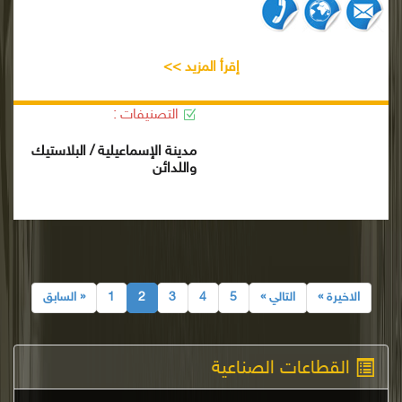
إقرأ المزيد >>
التصنيفات :
مدينة الإسماعيلية / البلاستيك
واللدائن
الاخيرة »
التالي »
5
4
3
2
1
« السابق
القطاعات الصناعية