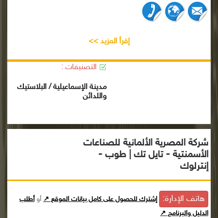
إقرأ المزيد >>
التصنيفات :
مدينة الإسماعيلية / البلاستيك
واللدائن
شركة المصرية الألمانية للصناعات
الأسمنتية - تايل تك | طوب -
إنترلوك
هاتف الإدارة:
إشترك للحصول على كامل بيانات الموقع ↗
أو
أطلب
الدليل والبرنامج ↗