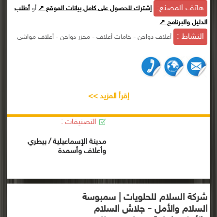
هاتف المصنع:
إشترك للحصول على كامل بيانات الموقع ↗
أو
أطلب
الدليل والبرنامج ↗
النشاط :
أعلاف دواجن - خامات أعلاف - مجزر دواجن - أعلاف مواشى
إقرأ المزيد >>
التصنيفات :
مدينة الإسماعيلية / بيطري
وأعلاف وأسمدة
شركة السلام للحلويات | سمبوسة
السلام والأمل - جلاش السلام