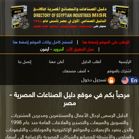
للإعلان علي الموقع إضغط هنا
|
لتصفح كامل بيانات الموقع إضغط هنا
|
حمل التطبيق الآن
أندرويد
-
أيفون
الرئيسية
أطلب الدليل
أعلن معنا
إتصل بنا
اشترك بالموقع
+ أضف مصنعك
تسجيل دخول
مرحباً بكم في موقع دليل الصناعات المصرية -
مصر
الدليل الرسمى لرجال الأعمال والمستثمرين ومديرين المشتريات
والتسويق والمبيعات والتصدير والعلاقات العامة منذ عام 1998
والذى ينفرد بالإيميلات والمواقع الإلكترونية والموبايلات والتليفونات
والعناوين والأنشطة للمصانع والشركات المصرية بالإضافة إلى أسماء