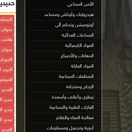
حديدي
الأمن الصناعي
هيدروليك وأوناش ومصاعد
النشاط
أوتوميشن وتحكم آلي
عنوان 
الصناعات الغذائية
هاتف ا
المواد الكيميائية
عنوان ا
الدهانات والأصباغ
الموباي
المواد العازلة
البريد 
المنظفات الصناعية
الموقع 
الزجاج ومنتجاته
المدير 
بيطري وأعلاف وأسمدة
مدير ا
الغازات الطبية والصناعية
مدير ال
معالجة المياه والفلاتر
مدير ا
أدوية وتجميل ومستلزمات
المدير 