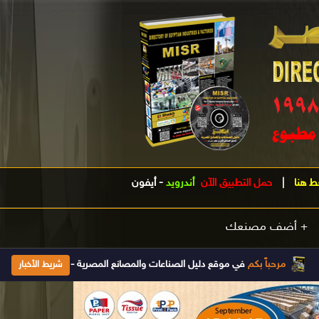
ط هنا
|
حمل التطبيق الآن
أندرويد
-
أيفون
+ أضف مصنعك
مرحباً بكم
في موقع دليل الصناعات والمصانع المصرية - مصر .. الدليل الصناعى الأول فى مصر تأسس 1998 ويتم تحديث بياناته يومياَ إضغط هنا للإشتراك 
شريط الأخبار