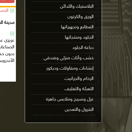
البلاستيك واللدائن
التصن
الورق والكرتون
مدينة ا
المطابع وتجهيزاتها
الجلود ومنتجاتها
عزيزي ع
الصناعا
دباغة الجلود
بدون حذ
خشب وأثاث منزلي وفندقي
الأندروي
إنشاءات ومقاولات وديكور
الرخام والجرانيت
التعبئة والتغليف
غزل ونسيج وملابس جاهزة
البترول والتعدين